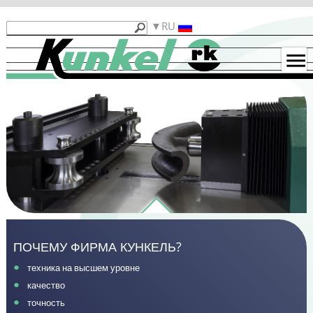
Продукты
RU
Кункель
Машины
б/
у
Примеры
гибки
Контакты
Функциональность
ПОЧЕМУ ФИРМА КУНКЕЛЬ?
техника на высшем уровне
качество
точность