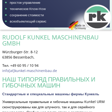
простое управление
техническое Know-How
сохранение стоимости
всеобъемлющий сервис
RUDOLF KUNKEL MASCHINENBAU
GMBH
Würzburger-Str. 8-12
63856 Bessenbach,
Тел. +49 60 95 / 10 94
info[at]kunkel-maschinenbau.de
НАШ ТИПОРЯД ПРАВИЛЬНЫХ И
ГИБОЧНЫХ МАШИН
Стандартные и специальные машины фирмы Кункель
Универсальные правильные и гибочные машины Kunkel URM
сконструированы как для штучного, так и для серийного