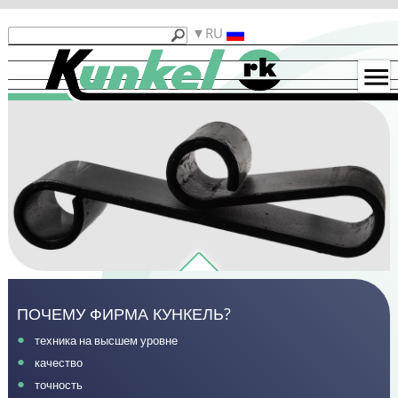
Продукты
RU
Кункель
Машины
б/
у
Примеры
гибки
Контакты
Функциональность
ПОЧЕМУ ФИРМА КУНКЕЛЬ?
техника на высшем уровне
качество
точность